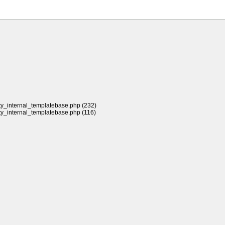
rty_internal_templatebase.php (232)
rty_internal_templatebase.php (116)