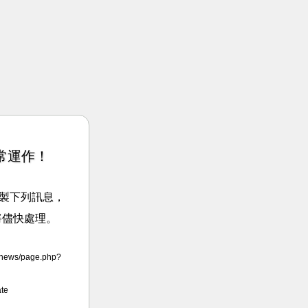
常運作！
請複製下列訊息，
將儘快處理。
dnews/page.php?
te