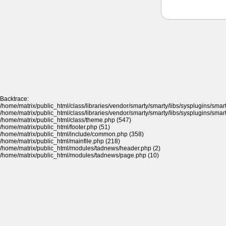
Backtrace:
/home/matrix/public_html/class/libraries/vendor/smarty/smarty/libs/sysplugins/sma
/home/matrix/public_html/class/libraries/vendor/smarty/smarty/libs/sysplugins/sma
/home/matrix/public_html/class/theme.php (547)
/home/matrix/public_html/footer.php (51)
/home/matrix/public_html/include/common.php (358)
/home/matrix/public_html/mainfile.php (218)
/home/matrix/public_html/modules/tadnews/header.php (2)
/home/matrix/public_html/modules/tadnews/page.php (10)