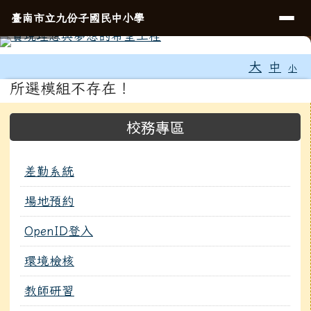
導覽列
臺南市立九份子國民中小學
跳至主內容區
臺南市立九份子國民中小學
⏸
工具列
大
中
小
頁尾區域
主內容區域
所選模組不存在！
左邊區域內容
校務專區
差勤系統
場地預約
OpenID登入
環境檢核
教師研習