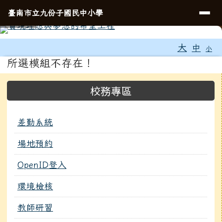
導覽列
臺南市立九份子國民中小學
跳至主內容區
臺南市立九份子國民中小學
⏸
工具列
大
中
小
頁尾區域
主內容區域
所選模組不存在！
左邊區域內容
校務專區
差勤系統
場地預約
OpenID登入
環境檢核
教師研習