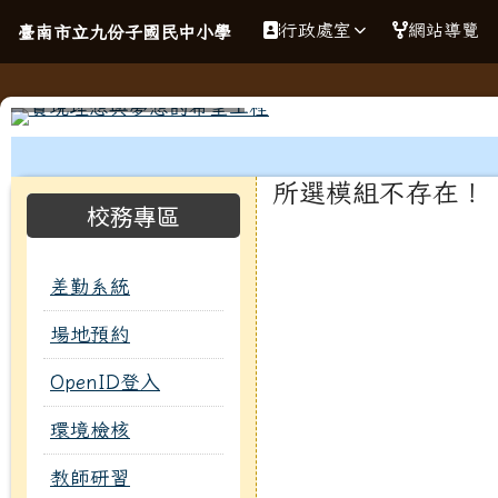
導覽列
跳至主內容區
臺南市立九份子國民中小
行政處室
網站導覽
臺南市立九份子國民中小學
工具列
頁尾區域
主內容區域
所選模組不存在！
左邊區域內容
校務專區
差勤系統
場地預約
OpenID登入
環境檢核
教師研習