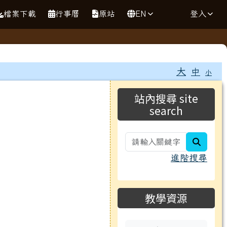
檔案下載
行事曆
原站
EN
登入
⏸
大
中
小
右邊區域內容
站內搜尋 site
search
search
進階搜尋
教學資源