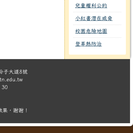
兒童權利公約
小紅書潛在威脅
校園危險地圖
登革熱防治
份子大道8號
.edu.tw
30
覽效果，謝謝！