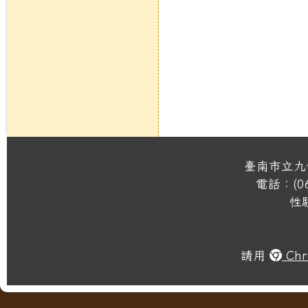
臺南市立九
電話：(06
性
請用
Chr